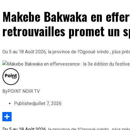
Makebe Bakwaka en efferve
retrouvailles promet un 
Du 5 au 18 Août 2026, la province de l’Ogooué ivindo , plus pré
By
POINT NOIR TV
Published
juillet 7, 2026
Partager
Du 5 au 18 Août 2026
, la province de l’Ogooué ivindo , plus p