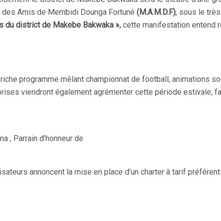
t des Amis de Membidi Dounga Fortuné
(M.A.M.D.F)
, sous le trè
ils du district de Makebe Bakwaka »,
cette manifestation entend re
 riche programme mêlant championnat de football, animations soc
rprises viendront également agrémenter cette période estivale, f
ma , Parrain d’honneur de
isateurs annoncent la mise en place d’un charter à tarif préférenti