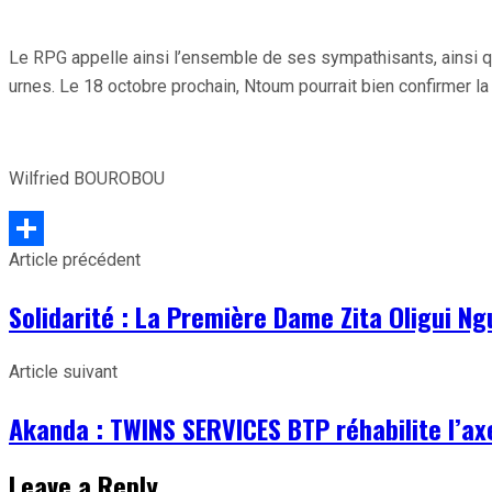
Le RPG appelle ainsi l’ensemble de ses sympathisants, ainsi q
urnes. Le 18 octobre prochain, Ntoum pourrait bien confirmer l
Wilfried BOUROBOU
Article précédent
Partager
Solidarité : La Première Dame Zita Oligui Ng
Article suivant
Akanda : TWINS SERVICES BTP réhabilite l’a
Leave a Reply