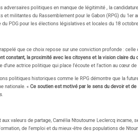
adversaires politiques en manque de légitimité , la candidatur
nts et militantes du Rassemblement pour le Gabon (RPG) du 1er a
ate du PDG pour les élections législatives et locales du 18 octobr
appelé que ce choix repose sur une conviction profonde : celle d
 constant, la proximité avec les citoyens et la vision claire
e d’une actrice politique qui place l’écoute et l’action au cœur d
mations politiques historiques comme le RPG démontre que la fut
ne nationale. «
Ce soutien est motivé par le sens du devoir et de l
s.
aux valeurs de partage, Camélia Ntoutoume Leclercq incarne, sel
 formation, de l’emploi et du mieux-être des populations de Ntou