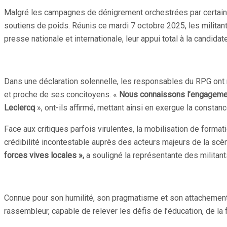
Partager
Malgré les campagnes de dénigrement orchestrées par certains 
soutiens de poids. Réunis ce mardi 7 octobre 2025, les milita
presse nationale et internationale, leur appui total à la candid
Dans une déclaration solennelle, les responsables du RPG ont r
et proche de ses concitoyens. «
Nous connaissons l’engagement
Leclercq
», ont-ils affirmé, mettant ainsi en exergue la constanc
Face aux critiques parfois virulentes, la mobilisation de for
crédibilité incontestable auprès des acteurs majeurs de la scè
forces vives locales »,
a souligné la représentante des militant
Connue pour son humilité, son pragmatisme et son attachement 
rassembleur, capable de relever les défis de l’éducation, de la