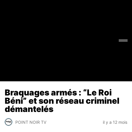
Braquages armés : “Le Roi
Béni” et son réseau criminel
démantelés
POINT NOIR TV
il y a 12 mois