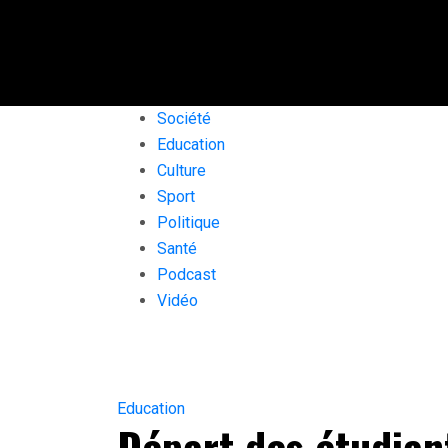
Société
Education
Culture
Sport
Politique
Santé
Podcast
Vidéo
Education
Départ des étudian