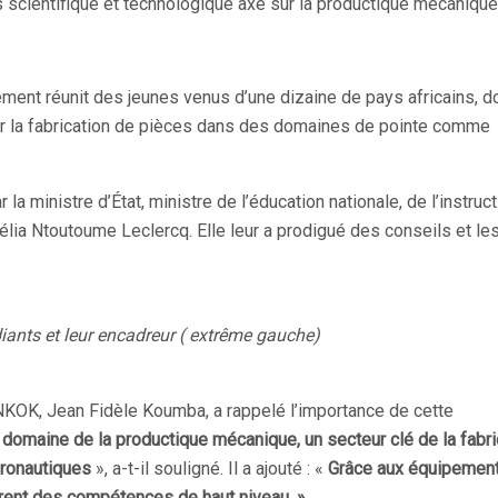
s scientifique et technologique axé sur la productique mécanique
ment réunit des jeunes venus d’une dizaine de pays africains, do
ur la fabrication de pièces dans des domaines de pointe comme
 la ministre d’État, ministre de l’éducation nationale, de l’instruc
élia Ntoutoume Leclercq. Elle leur a prodigué des conseils et le
iants et leur encadreur ( extrême gauche)
 NKOK, Jean Fidèle Koumba, a rappelé l’importance de cette
 domaine de la productique mécanique, un secteur clé de la fabri
ronautiques
», a-t-il souligné. Il a ajouté : «
Grâce aux équipemen
rent des compétences de haut niveau. »