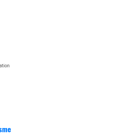
ation
isme