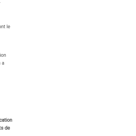
.
nt le
tion
s a
cation
ts de