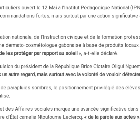
rticuliers ouvert le 12 Mai à l’Institut Pédagogique National (IP
ommandations fortes, mais surtout par une action significative 
tion nationale, de l’Instruction civique et de la formation profe
ne dermato-cosmétologue gabonaise à base de produits locaux.
de les protéger par rapport au soleil
», a-t-elle déclaré.
lsion du président de la République Brice Clotaire Oligui Nguema, 
n autre regard, mais surtout avec la volonté de vouloir détecter 
e parapluies sombres, le positionnement privilégié des élèves 
lisé.
et des Affaires sociales marque une avancée significative dans 
tre d’État camelia Ntoutoume Leclercq,
« de la parole aux actes »