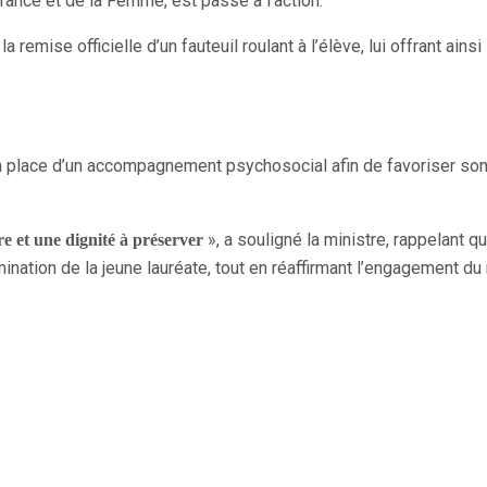
nfance et de la Femme, est passé à l’action.
emise officielle d’un fauteuil roulant à l’élève, lui offrant ain
en place d’un accompagnement psychosocial afin de favoriser son
», a souligné la ministre, rappelant qu
e et une dignité à préserver
mination de la jeune lauréate, tout en réaffirmant l’engagement d