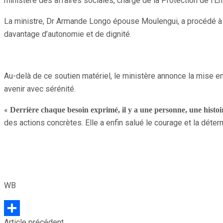
ministère des affaires sociales, chargé de la Protection de l’E
La ministre, Dr Armande Longo épouse Moulengui, a procédé à la r
davantage d’autonomie et de dignité.
Au-delà de ce soutien matériel, le ministère annonce la mise 
avenir avec sérénité.
«
Derrière chaque besoin exprimé, il y a une personne, une histoir
des actions concrètes. Elle a enfin salué le courage et la déter
WB
Article précédent