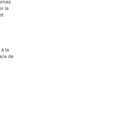
ismes
r la
et
 à la
cace de