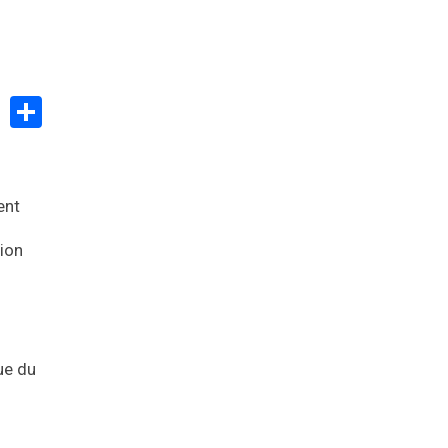
Partager
ent
ion
ue du