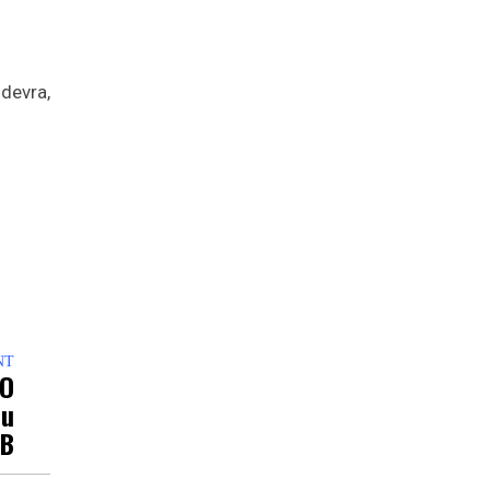
devra,
NT
CO
Du
-B