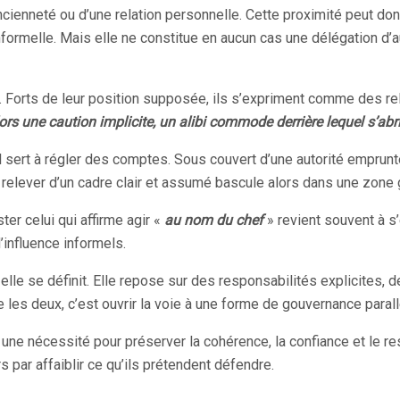
ancienneté ou d’une relation personnelle. Cette proximité peut do
ormelle. Mais elle ne constitue en aucun cas une délégation d’a
ite. Forts de leur position supposée, ils s’expriment comme des rel
ors une caution implicite, un alibi commode derrière lequel s’abri
ert à régler des comptes. Sous couvert d’une autorité empruntée,
 relever d’un cadre clair et assumé bascule alors dans une zone gr
er celui qui affirme agir «
au nom du chef
» revient souvent à s’
d’influence informels.
 elle se définit. Elle repose sur des responsabilités explicites, 
les deux, c’est ouvrir la voie à une forme de gouvernance parallèl
re une nécessité pour préserver la cohérence, la confiance et le r
rs par affaiblir ce qu’ils prétendent défendre.