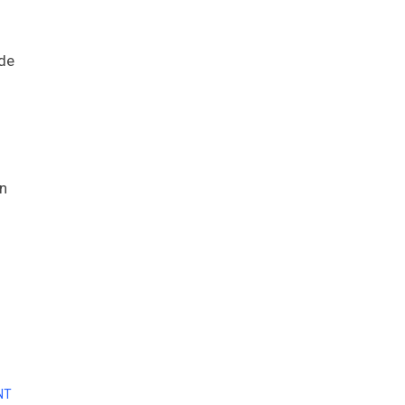
 de
un
NT