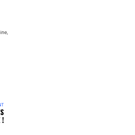
ine,
NT
ES
 !