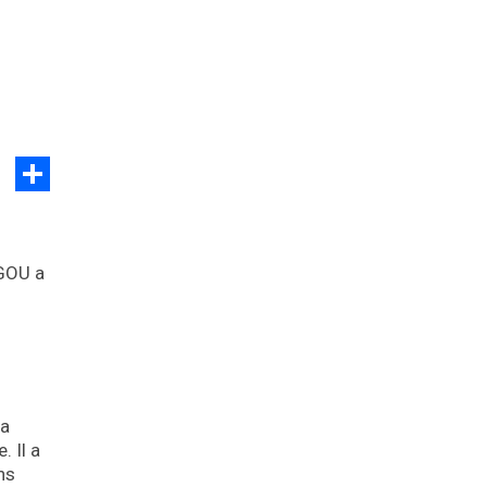
Partager
NGOU a
 a
 Il a
ns