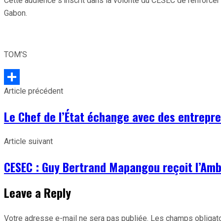
Cette audience s’inscrit dans la volonté du CESEC de renforcer
Gabon.
TOM’S
Article précédent
Partager
Le Chef de l’État échange avec des entrepr
Article suivant
CESEC : Guy Bertrand Mapangou reçoit l’Am
Leave a Reply
Votre adresse e-mail ne sera pas publiée.
Les champs obligato