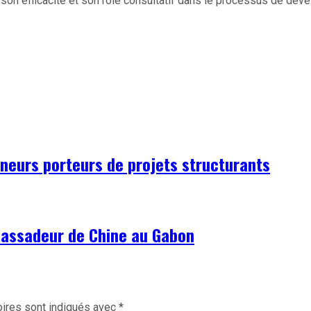
 son efficacité et son rôle consultatif dans le processus de dév
eneurs porteurs de projets structurants
bassadeur de Chine au Gabon
ires sont indiqués avec
*