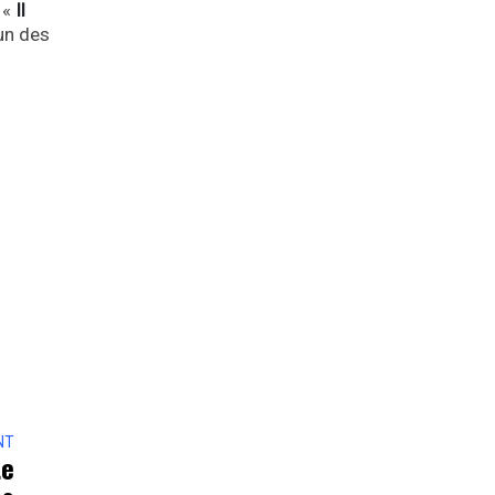
 «
Il
un des
NT
te