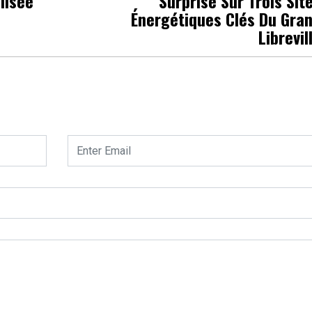
lisée
Surprise Sur Trois Sit
Énergétiques Clés Du Gra
Librevil