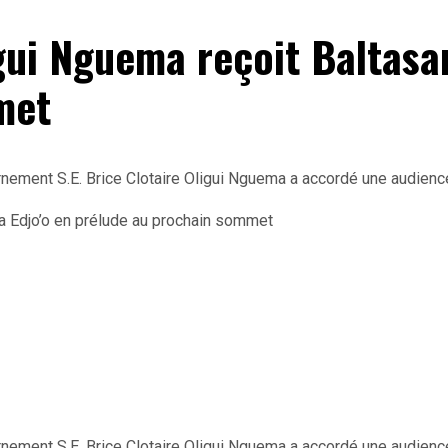
gui Nguema reçoit Baltasa
met
ernement S.E. Brice Clotaire Oligui Nguema a accordé une audien
ernement S.E. Brice Clotaire Oligui Nguema a accordé une audien