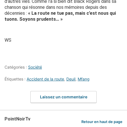
d’autres vies. Comme l’a si bien dit Black Rogers dans sa
chanson qui résonne dans nos mémoires depuis des
décennies :
« La route ne tue pas, mais c’est nous qui
tuons. Soyons prudents… »
WS
Catégories :
Société
Étiquettes :
Accident de la route
,
Deuil
,
Mfang
Laissez un commentaire
PointNoirTv
Retour en haut de page