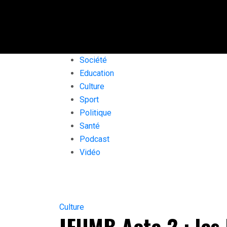
Société
Education
Culture
Sport
Politique
Santé
Podcast
Vidéo
Culture
IFUMB Acte 2 : les