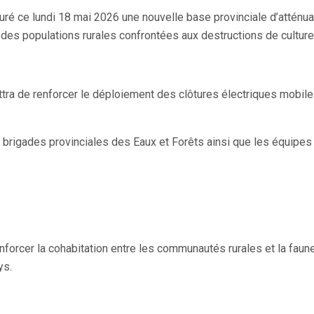
guré ce lundi 18 mai 2026 une nouvelle base provinciale d’attén
n des populations rurales confrontées aux destructions de cultur
 de renforcer le déploiement des clôtures électriques mobiles su
rigades provinciales des Eaux et Forêts ainsi que les équipes de
enforcer la cohabitation entre les communautés rurales et la faun
ys.