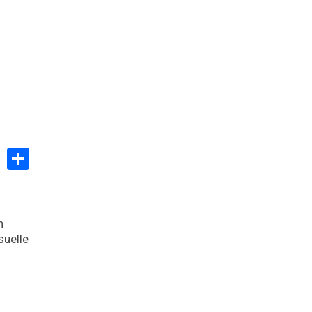
Partager
n
suelle