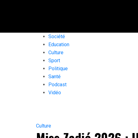
Société
Education
Culture
Sport
Politique
Santé
Podcast
Vidéo
Culture
Miss Zadié 2026 : 