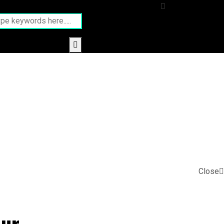
Close
our