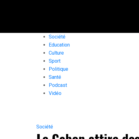
Société
Education
Culture
Sport
Politique
Santé
Podcast
Vidéo
Société
Le Gabon attire des