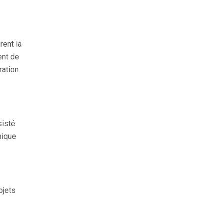
rent la
ent de
ration
sisté
mique
ojets