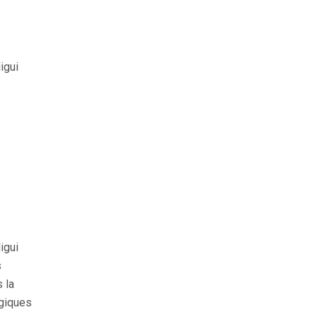
igui
igui
s
 la
égiques