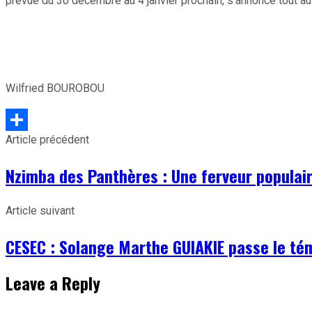
prévue du 30 décembre au 4 janvier prochain, s’annonce tout a
Wilfried BOUROBOU
Article précédent
Partager
Nzimba des Panthères : Une ferveur populair
Article suivant
CESEC : Solange Marthe GUIAKIE passe le t
Leave a Reply