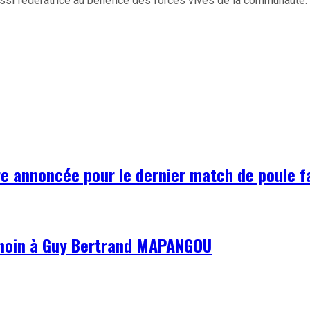
ussi fédératrice au bénéfice des forces vives de la communauté.
e annoncée pour le dernier match de poule fa
émoin à Guy Bertrand MAPANGOU