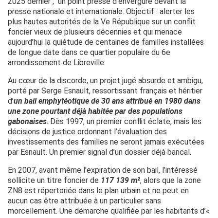
2025 dernier , un point presse d’envergure devant la
presse nationale et internationale. Objectif : alerter les
plus hautes autorités de la Ve République sur un conflit
foncier vieux de plusieurs décennies et qui menace
aujourd’hui la quiétude de centaines de familles installées
de longue date dans ce quartier populaire du 6e
arrondissement de Libreville.
Au cœur de la discorde, un projet jugé absurde et ambigu,
porté par Serge Esnault, ressortissant français et héritier
d’
un bail emphytéotique de 30 ans attribué en 1980 dans
une zone pourtant déjà habitée par des populations
gabonaises
. Dès 1997, un premier conflit éclate, mais les
décisions de justice ordonnant l’évaluation des
investissements des familles ne seront jamais exécutées
par Esnault. Un premier signal d’un dossier déjà bancal.
En 2007, avant même l’expiration de son bail, l’intéressé
sollicite un titre foncier de
117 139 m²
, alors que la zone
ZN8 est répertoriée dans le plan urbain et ne peut en
aucun cas être attribuée à un particulier sans
morcellement. Une démarche qualifiée par les habitants d’«