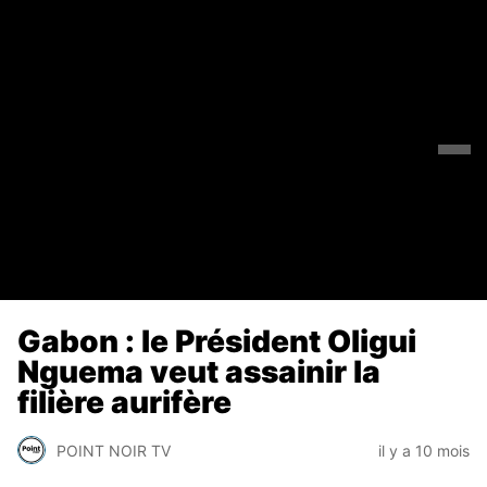
Gabon : le Président Oligui
Nguema veut assainir la
filière aurifère
POINT NOIR TV
il y a 10 mois