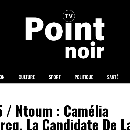
ION
CULTURE
SPORT
POLITIQUE
SANTÉ
5 / Ntoum : Camélia
rcq, La Candidate De L