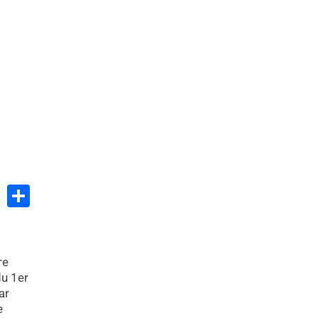
Partager
re
du 1er
ar
e