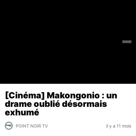
[Cinéma] Makongonio : un
drame oublié désormais
exhumé
POINT NOIR TV
il y a 11 mois