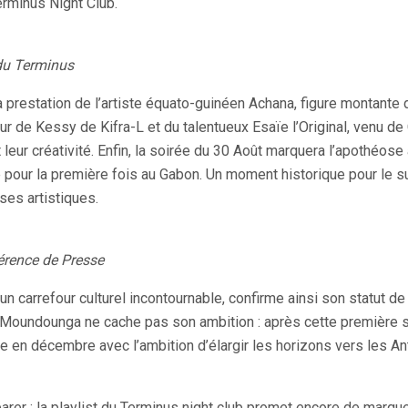
erminus Night Club.
du Terminus
a prestation de l’artiste équato-guinéen Achana, figure montante 
ur de Kessy de Kifra-L et du talentueux Esaïe l’Original, venu de
t leur créativité. Enfin, la soirée du 30 Août marquera l’apothéose
té pour la première fois au Gabon. Un moment historique pour le s
ses artistiques.
férence de Presse
n carrefour culturel incontournable, confirme ainsi son statut de 
n Moundounga ne cache pas son ambition : après cette première 
 en décembre avec l’ambition d’élargir les horizons vers les Ant
er : la playlist du Terminus night club promet encore de marque