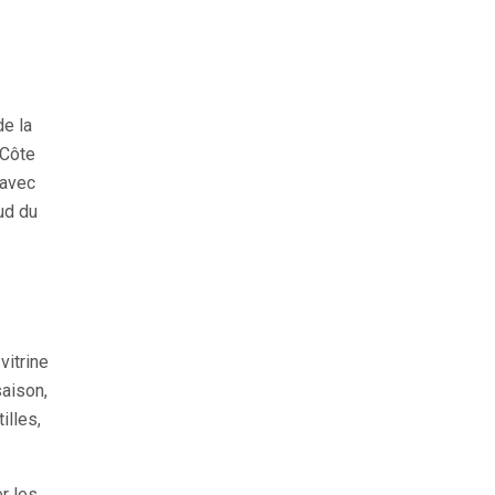
de la
 Côte
 avec
ud du
vitrine
saison,
illes,
r les