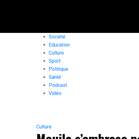
Société
Education
Culture
Sport
Politique
Santé
Podcast
Vidéo
Culture
Mouila s’embrase p