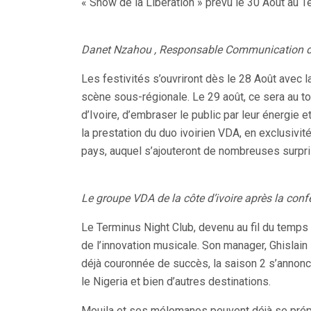
« Show de la Libération » prévu le 30 Août au T
Danet Nzahou , Responsable Communication 
Les festivités s’ouvriront dès le 28 Août avec l
scène sous-régionale. Le 29 août, ce sera au to
d’Ivoire, d’embraser le public par leur énergie e
la prestation du duo ivoirien VDA, en exclusivi
pays, auquel s’ajouteront de nombreuses surpri
Le groupe VDA de la côte d’ivoire après la con
Le Terminus Night Club, devenu au fil du temps u
de l’innovation musicale. Son manager, Ghislai
déjà couronnée de succès, la saison 2 s’annonce
le Nigeria et bien d’autres destinations.
Mouila et ses mélomanes peuvent déjà se prépar