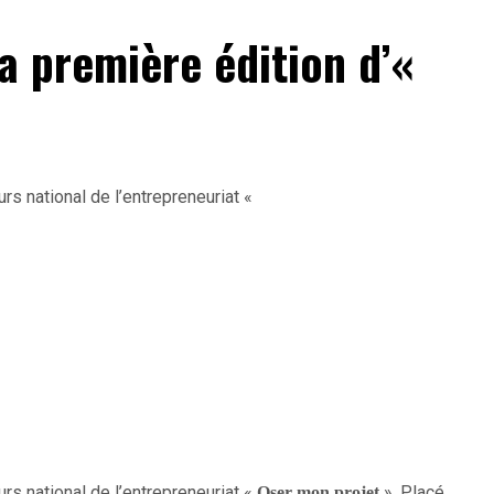
la première édition d’«
s national de l’entrepreneuriat «
rs national de l’entrepreneuriat «
». Placé
Oser mon projet