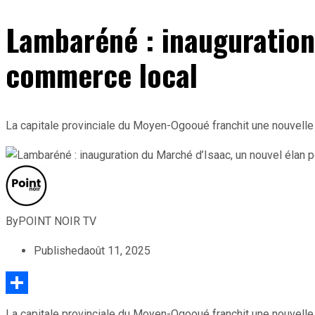
Lambaréné : inauguration
commerce local
La capitale provinciale du Moyen-Ogooué franchit une nouvelle 
By
POINT NOIR TV
Published
août 11, 2025
Partager
La capitale provinciale du Moyen-Ogooué franchit une nouvelle 