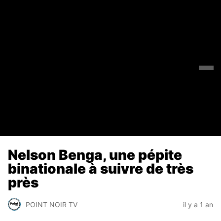
Nelson Benga, une pépite
binationale à suivre de très
près
POINT NOIR TV
il y a 1 an