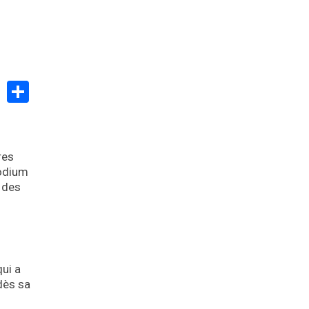
Partager
res
podium
, des
ui a
dès sa