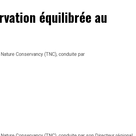
rvation équilibrée au
e Nature Conservancy (TNC), conduite par
e Nature Conservancy (TNC), conduite par son Directeur régional