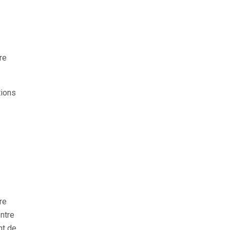
re
re
ontre
nt de