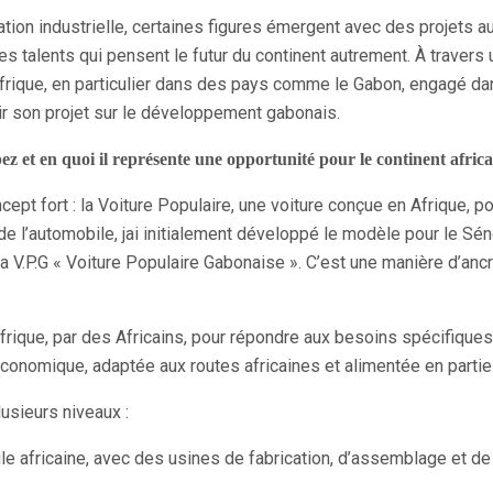
sation industrielle, certaines figures émergent avec des projets
talents qui pensent le futur du continent autrement. À travers un
Afrique, en particulier dans des pays comme le Gabon, engagé da
oir son projet sur le développement gabonais.
 et en quoi il représente une opportunité pour le continent africa
cept fort : la Voiture Populaire, une voiture conçue en Afrique, 
 de l’automobile, jai initialement développé le modèle pour le Sé
a V.P.G « Voiture Populaire Gabonaise ». C’est une manière d’ancrer
rique, par des Africains, pour répondre aux besoins spécifiques 
économique, adaptée aux routes africaines et alimentée en partie p
lusieurs niveaux :
mobile africaine, avec des usines de fabrication, d’assemblage et