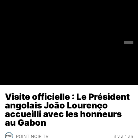
Visite officielle : Le Président
angolais João Lourenço
accueilli avec les honneurs
au Gabon
POINT NOIR TV
il y a 1 an