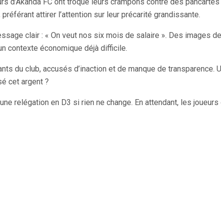
eurs d’Akanda FC ont troqué leurs crampons contre des pancarte
référant attirer l’attention sur leur précarité grandissante.
sage clair : « On veut nos six mois de salaire ». Des images de
un contexte économique déjà difficile.
ts du club, accusés d’inaction et de manque de transparence. Une
é cet argent ?
une relégation en D3 si rien ne change. En attendant, les joueur