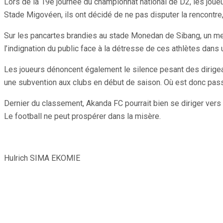
Lors de la 19e journée du championnat national de D2, les jou
Stade Migovéen, ils ont décidé de ne pas disputer la rencontre, p
Sur les pancartes brandies au stade Monedan de Sibang, un mes
l’indignation du public face à la détresse de ces athlètes dans 
Les joueurs dénoncent également le silence pesant des dirigean
une subvention aux clubs en début de saison. Où est donc pass
Dernier du classement, Akanda FC pourrait bien se diriger vers 
Le football ne peut prospérer dans la misère.
Hulrich SIMA EKOMIE