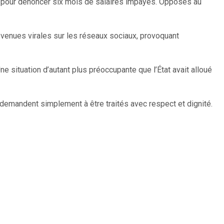
s pour dénoncer six mois de salaires impayés. Opposés au
venues virales sur les réseaux sociaux, provoquant
 situation d’autant plus préoccupante que l’État avait alloué
s demandent simplement à être traités avec respect et dignité.