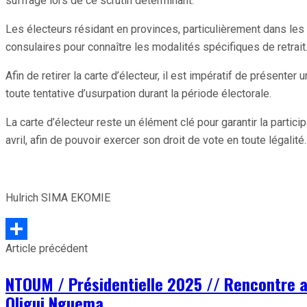
suffrage lors de ce scrutin déterminant.
Les électeurs résidant en provinces, particulièrement dans le
consulaires pour connaître les modalités spécifiques de retrait
Afin de retirer la carte d’électeur, il est impératif de présenter
toute tentative d’usurpation durant la période électorale.
La carte d’électeur reste un élément clé pour garantir la partic
avril, afin de pouvoir exercer son droit de vote en toute légalité.
Hulrich SIMA EKOMIE
Article précédent
Partager
NTOUM / Présidentielle 2025 // Rencontre av
Oligui Nguema