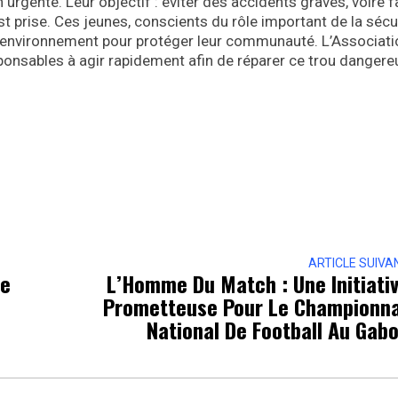
 urgente. Leur objectif : éviter des accidents graves, voire fa
st prise. Ces jeunes, conscients du rôle important de la sécu
ur environnement pour protéger leur communauté. L’Associati
ponsables à agir rapidement afin de réparer ce trou dangere
ARTICLE SUIVA
se
L’Homme Du Match : Une Initiati
Prometteuse Pour Le Championn
National De Football Au Gab