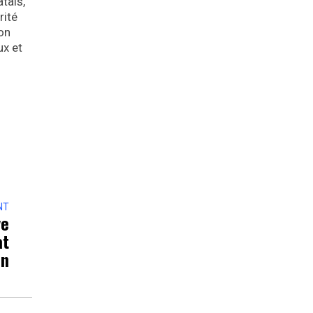
tals,
rité
on
ux et
NT
ve
at
on