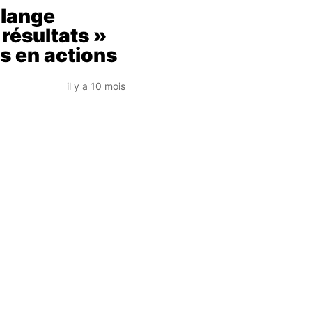
olange
résultats »
s en actions
il y a 10 mois