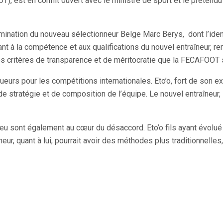
), est en conflit ouvert avec le ministre de sport et le préten
nomination du nouveau sélectionneur Belge Marc Berys, dont l’ide
nt à la compétence et aux qualifications du nouvel entraîneur, 
es critères de transparence et de méritocratie que la FECAFOOT s
eurs pour les compétitions internationales. Eto’o, fort de son ex
 stratégie et de composition de l’équipe. Le nouvel entraîneur, s
jeu sont également au cœur du désaccord. Eto’o fils ayant évolué
ur, quant à lui, pourrait avoir des méthodes plus traditionnelle