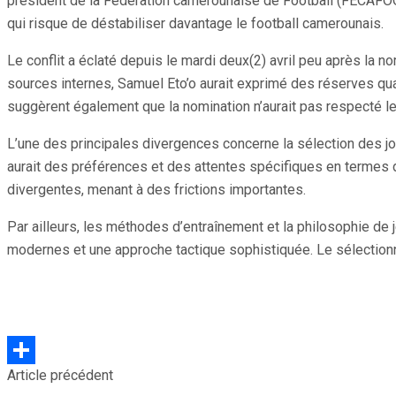
président de la Fédération camerounaise de Football (FECAFOOT
qui risque de déstabiliser davantage le football camerounais.
Le conflit a éclaté depuis le mardi deux(2) avril peu après la 
sources internes, Samuel Eto’o aurait exprimé des réserves qua
suggèrent également que la nomination n’aurait pas respecté l
L’une des principales divergences concerne la sélection des jou
aurait des préférences et des attentes spécifiques en termes de
divergentes, menant à des frictions importantes.
Par ailleurs, les méthodes d’entraînement et la philosophie de 
modernes et une approche tactique sophistiquée. Le sélectionne
Article précédent
Partager